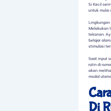
Si Kecil ser
untuk mulai
Lingkungan 
Melakukan
tekanan. Ay
belajar ala
stimulasi ter
Saat input s
rutin di ru
akan melihat
modal utama 
Car
Di 