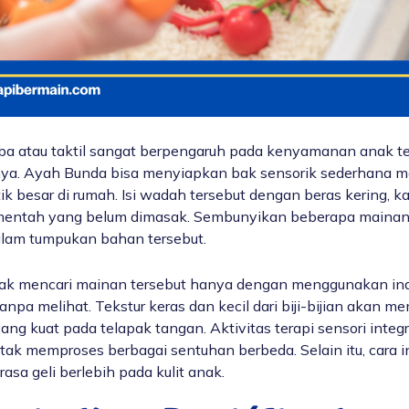
ba atau taktil sangat berpengaruh pada kenyamanan anak t
nya. Ayah Bunda bisa menyiapkan bak sensorik sederhana 
k besar di rumah. Isi wadah tersebut dengan beras kering, ka
mentah yang belum dimasak. Sembunyikan beberapa mainan k
dalam tumpukan bahan tersebut.
ak mencari mainan tersebut hanya dengan menggunakan in
npa melihat. Tekstur keras dan kecil dari biji-bijian akan m
yang kuat pada telapak tangan. Aktivitas
terapi sensori integ
otak memproses berbagai sentuhan berbeda. Selain itu, cara in
asa geli berlebih pada kulit anak.