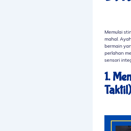
Memulai sti
mahal. Ayah
bermain yan
perlahan mel
sensori inte
1. Men
Taktil