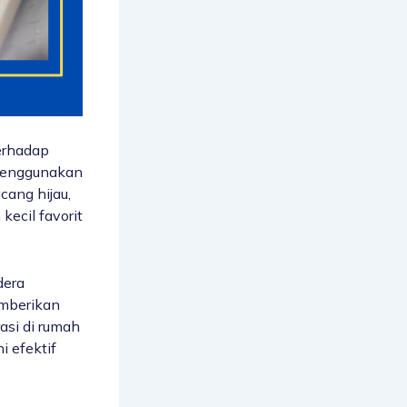
erhadap
menggunakan
cang hijau,
ecil favorit
dera
emberikan
rasi di rumah
i efektif