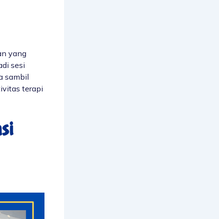
tan yang
di sesi
a sambil
tivitas
terapi
si