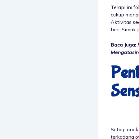
Terapi ini 
cukup mengg
Aktivitas s
hari. Simak
Baca Juga:
Mengatasi
Pen
Sens
Setiap anak
terkadang o