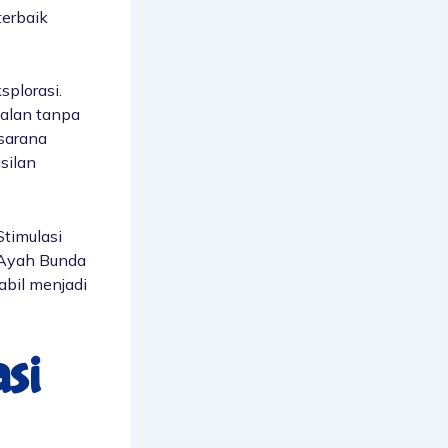
terbaik
plorasi.
alan tanpa
sarana
silan
Stimulasi
. Ayah Bunda
abil menjadi
asi