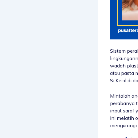
Sistem pera
lingkungan
wadah plasti
atau pasta 
Si Kecil di 
Mintalah an
perabanya ta
input saraf 
ini melatih 
mengurangi r