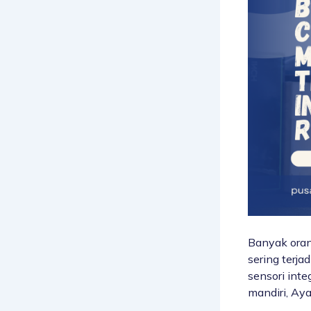
Banyak oran
sering terja
sensori inte
mandiri, Ay