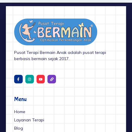
Pusat Terapi Bermain Anak adalah pusat terapi
berbasis bermain sejak 2017.
F
I
Y
L
a
n
o
i
c
s
u
n
e
t
t
k
b
a
u
o
g
b
o
r
e
Menu
k
a
-
m
f
Home
Layanan Terapi
Blog