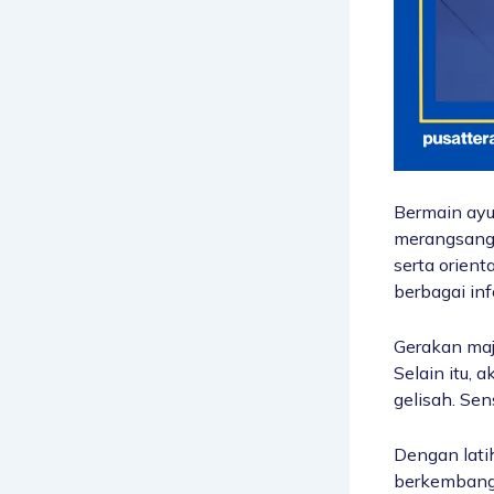
Bermain ayu
merangsang 
serta orient
berbagai inf
Gerakan maj
Selain itu,
gelisah. Sen
Dengan lati
berkembang 