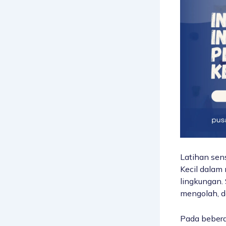
Latihan sen
Kecil dalam
lingkungan.
mengolah, d
Pada bebera