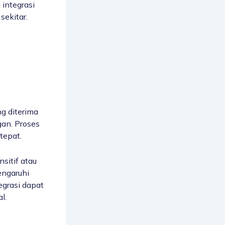
 integrasi
sekitar.
g diterima
gan. Proses
tepat.
nsitif atau
engaruhi
egrasi dapat
l.