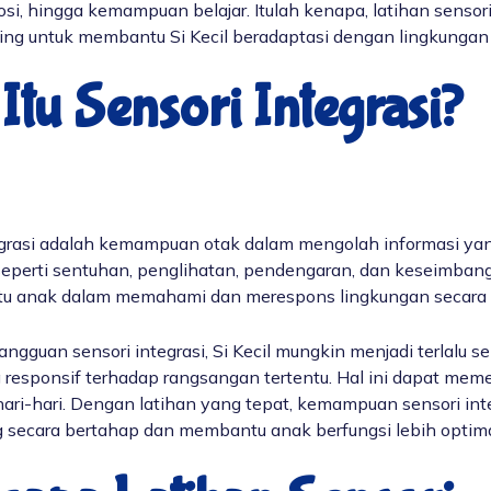
osi, hingga kemampuan belajar. Itulah kenapa, latihan sensori
ing untuk membantu Si Kecil beradaptasi dengan lingkungan 
Itu Sensori Integrasi?
egrasi adalah kemampuan otak dalam mengolah informasi yan
, seperti sentuhan, penglihatan, pendengaran, dan keseimban
u anak dalam memahami dan merespons lingkungan secara 
 gangguan sensori integrasi, Si Kecil mungkin menjadi terlalu se
g responsif terhadap rangsangan tertentu. Hal ini dapat mem
hari-hari. Dengan latihan yang tepat, kemampuan sensori int
secara bertahap dan membantu anak berfungsi lebih optima