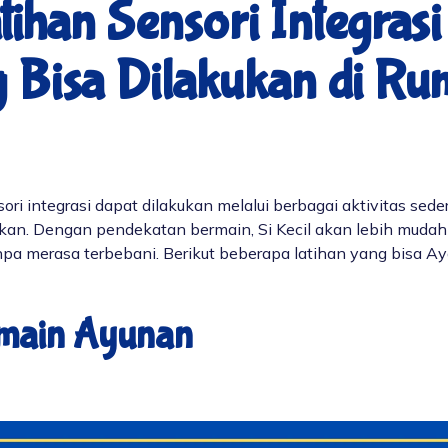
tihan Sensori Integrasi
 Bisa Dilakukan di R
ori integrasi dapat dilakukan melalui berbagai aktivitas sed
n. Dengan pendekatan bermain, Si Kecil akan lebih muda
anpa merasa terbebani. Berikut beberapa latihan yang bisa A
rmain Ayunan