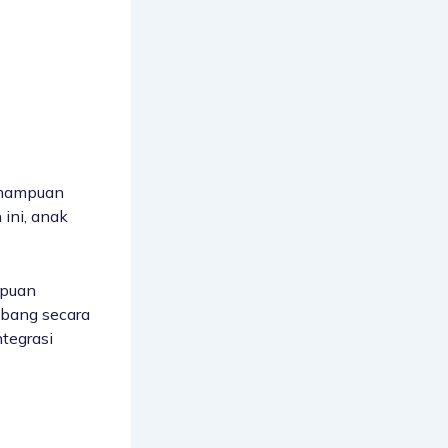
emampuan
ini, anak
mpuan
mbang secara
tegrasi