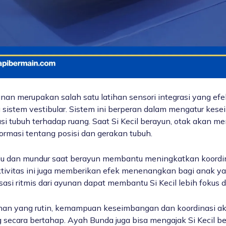
nan merupakan salah satu latihan sensori integrasi yang efek
sistem vestibular. Sistem ini berperan dalam mengatur kes
asi tubuh terhadap ruang. Saat Si Kecil berayun, otak akan m
ormasi tentang posisi dan gerakan tubuh.
u dan mundur saat berayun membantu meningkatkan koordin
 aktivitas ini juga memberikan efek menenangkan bagi anak 
sasi ritmis dari ayunan dapat membantu Si Kecil lebih fokus
han yang rutin, kemampuan keseimbangan dan koordinasi a
secara bertahap. Ayah Bunda juga bisa mengajak Si Kecil be