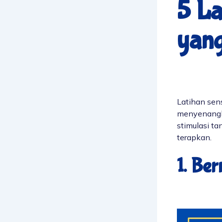
5 La
yang
Latihan sens
menyenangka
stimulasi t
terapkan.
1. Be