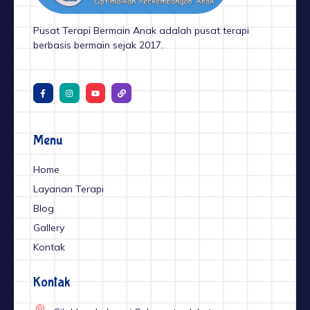
Pusat Terapi Bermain Anak adalah pusat terapi
berbasis bermain sejak 2017.
F
I
Y
L
a
n
o
i
c
s
u
n
e
t
t
k
b
a
u
o
g
b
o
r
e
Menu
k
a
-
m
f
Home
Layanan Terapi
Blog
Gallery
Kontak
Kontak