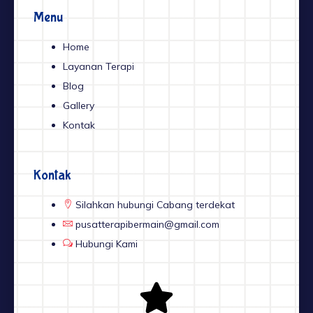
o
g
b
o
r
e
Menu
k
a
-
m
f
Home
Layanan Terapi
Blog
Gallery
Kontak
Kontak
Silahkan hubungi Cabang terdekat
pusatterapibermain@gmail.com
Hubungi Kami