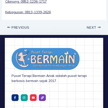
Cibinong: 0852-1236-1717
Kebagusan: 0813-1339-2626
PREVIOUS
NEXT
Pusat Terapi Bermain Anak adalah pusat terapi
berbasis bermain sejak 2017.
F
I
Y
L
a
n
o
i
c
s
u
n
e
t
t
k
b
a
u