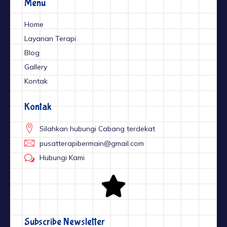
Menu
k
a
-
m
f
Home
Layanan Terapi
Blog
Gallery
Kontak
Kontak
Silahkan hubungi Cabang terdekat
pusatterapibermain@gmail.com
Hubungi Kami
Subscribe Newsletter