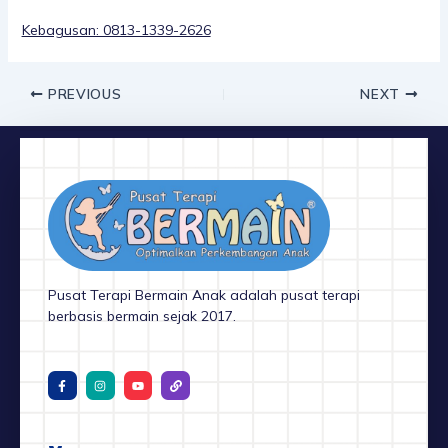
Kebagusan: 0813-1339-2626
PREVIOUS
NEXT
Pusat Terapi Bermain Anak adalah pusat terapi
berbasis bermain sejak 2017.
F
I
Y
L
a
n
o
i
c
s
u
n
e
t
t
k
b
a
u
o
g
b
o
r
e