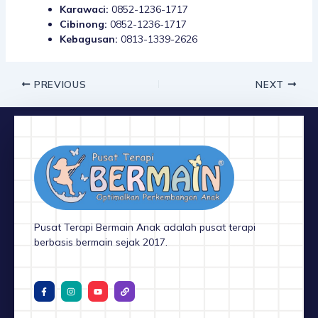
Karawaci:
0852-1236-1717
Cibinong:
0852-1236-1717
Kebagusan:
0813-1339-2626
PREVIOUS
NEXT
Pusat Terapi Bermain Anak adalah pusat terapi
berbasis bermain sejak 2017.
F
I
Y
L
a
n
o
i
c
s
u
n
e
t
t
k