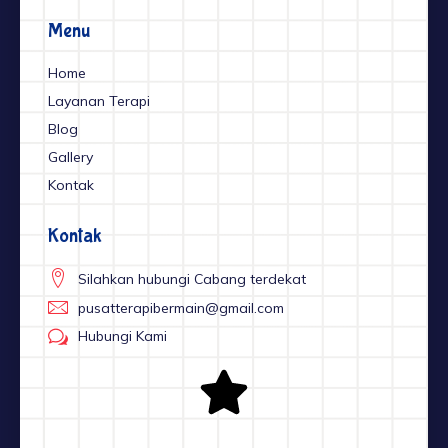
b
a
u
o
g
b
o
r
e
Menu
k
a
-
m
f
Home
Layanan Terapi
Blog
Gallery
Kontak
Kontak
Silahkan hubungi Cabang terdekat
pusatterapibermain@gmail.com
Hubungi Kami