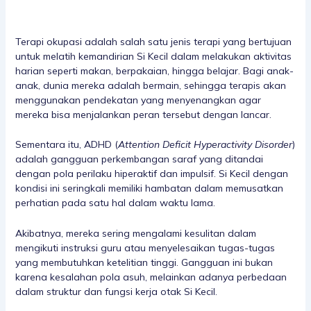
Terapi okupasi adalah salah satu jenis terapi yang bertujuan
untuk melatih kemandirian Si Kecil dalam melakukan aktivitas
harian seperti makan, berpakaian, hingga belajar. Bagi anak-
anak, dunia mereka adalah bermain, sehingga terapis akan
menggunakan pendekatan yang menyenangkan agar
mereka bisa menjalankan peran tersebut dengan lancar.
Sementara itu, ADHD (
Attention Deficit Hyperactivity Disorder
)
adalah gangguan perkembangan saraf yang ditandai
dengan pola perilaku hiperaktif dan impulsif. Si Kecil dengan
kondisi ini seringkali memiliki hambatan dalam memusatkan
perhatian pada satu hal dalam waktu lama.
Akibatnya, mereka sering mengalami kesulitan dalam
mengikuti instruksi guru atau menyelesaikan tugas-tugas
yang membutuhkan ketelitian tinggi. Gangguan ini bukan
karena kesalahan pola asuh, melainkan adanya perbedaan
dalam struktur dan fungsi kerja otak Si Kecil.