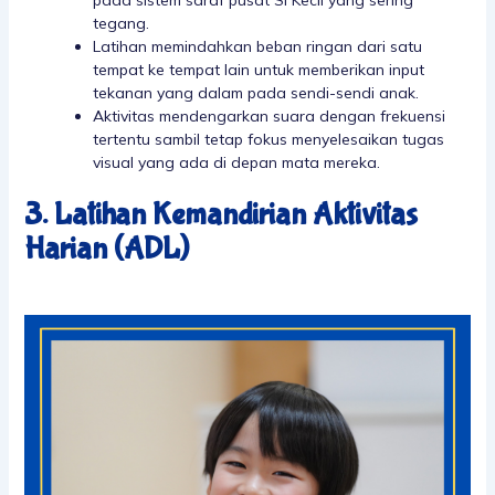
pada sistem saraf pusat Si Kecil yang sering
tegang.
Latihan memindahkan beban ringan dari satu
tempat ke tempat lain untuk memberikan input
tekanan yang dalam pada sendi-sendi anak.
Aktivitas mendengarkan suara dengan frekuensi
tertentu sambil tetap fokus menyelesaikan tugas
visual yang ada di depan mata mereka.
3. Latihan Kemandirian Aktivitas
Harian (ADL)