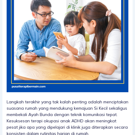
Langkah terakhir yang tak kalah penting adalah menciptakan
suasana rumah yang mendukung kemajuan Si Kecil sekaligus
membekali Ayah Bunda dengan teknik komunikasi tepat.
Kesuksesan
terapi okupasi anak ADHD
akan meningkat
pesat jika apa yang dipelajari di klinik juga diterapkan secara
konsisten dalam rutinitas harian di rumah.