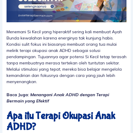
Menemani Si Kecil yang hiperaktif sering kali membuat Ayah
Bunda kewalahan karena energinya tak kunjung habis.
Kondisi sulit fokus ini biasanya membuat orang tua mulai
melirik
terapi okupasi anak ADHD
sebagai solusi
pendampingan. Tujuannya agar potensi Si Kecil tetap terasah
tanpa membuatnya merasa tertekan oleh tuntutan sekitar.
Melalui stimulasi yang tepat, mereka bisa belajar mengelola
kemandirian dan fokusnya dengan cara yang jauh lebih
menyenangkan.
Baca Juga:
Menangani Anak ADHD dengan Terapi
Bermain yang Efektif
Apa itu Terapi Okupasi Anak
ADHD?