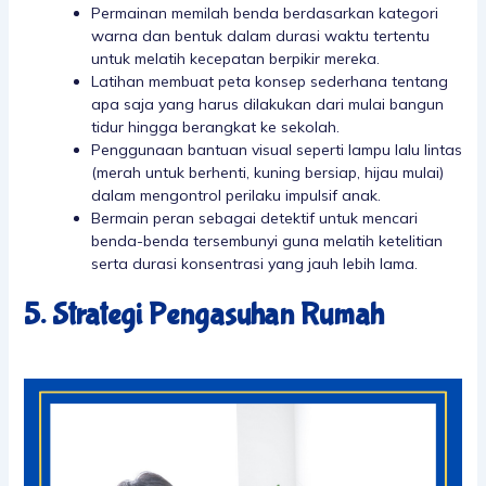
Permainan memilah benda berdasarkan kategori
warna dan bentuk dalam durasi waktu tertentu
untuk melatih kecepatan berpikir mereka.
Latihan membuat peta konsep sederhana tentang
apa saja yang harus dilakukan dari mulai bangun
tidur hingga berangkat ke sekolah.
Penggunaan bantuan visual seperti lampu lalu lintas
(merah untuk berhenti, kuning bersiap, hijau mulai)
dalam mengontrol perilaku impulsif anak.
Bermain peran sebagai detektif untuk mencari
benda-benda tersembunyi guna melatih ketelitian
serta durasi konsentrasi yang jauh lebih lama.
5. Strategi Pengasuhan Rumah