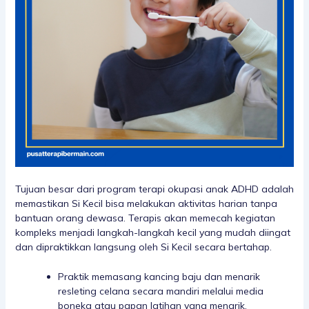
Tujuan besar dari
program terapi okupasi anak ADHD
adalah
memastikan Si Kecil bisa melakukan aktivitas harian tanpa
bantuan orang dewasa. Terapis akan memecah kegiatan
kompleks menjadi langkah-langkah kecil yang mudah diingat
dan dipraktikkan langsung oleh Si Kecil secara bertahap.
Praktik memasang kancing baju dan menarik
resleting celana secara mandiri melalui media
boneka atau papan latihan yang menarik.