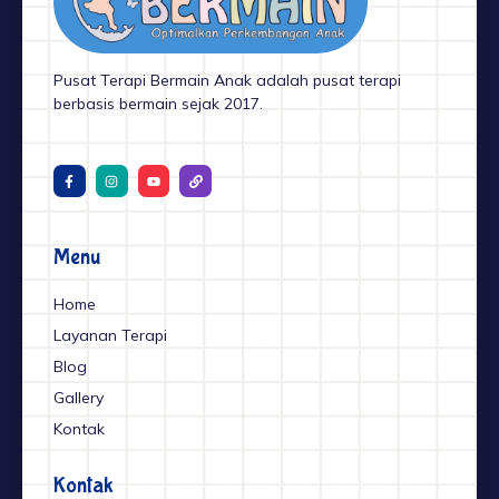
Pusat Terapi Bermain Anak adalah pusat terapi
berbasis bermain sejak 2017.
F
I
Y
L
a
n
o
i
c
s
u
n
e
t
t
k
b
a
u
o
g
b
o
r
e
Menu
k
a
-
m
f
Home
Layanan Terapi
Blog
Gallery
Kontak
Kontak