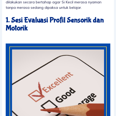
dilakukan secara bertahap agar Si Kecil merasa nyaman
tanpa merasa sedang dipaksa untuk belajar.
1. Sesi Evaluasi Profil Sensorik dan
Motorik