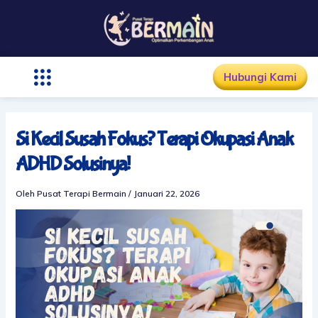
Lewati
ke
konten
Hubungi Kami
Si Kecil Susah Fokus? Terapi Okupasi Anak
ADHD Solusinya!
Oleh
Pusat Terapi Bermain
/
Januari 22, 2026