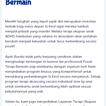
Bermain
Memilih langkah yang tepat sejak dini merupakan investasi
terbaik bagi masa depan Si Kecil agar mereka tumbuh
menjadi pribadi yang mandiri. Melalui
terapi okupasi anak
ADHD,
hambatan yang selama ini dirasakan akan perlahan
berubah menjadi kekuatan untuk terus berkembang secara
positif.
Ayah Bunda tidak perlu berjuang sendirian dalam
menghadapi tantangan ini karena tim profesional Pusat
Terapi Bermain siap membantu dengan sepenuh hati. Kami
menyediakan program khusus yang komprehensif untuk
mendukung perkembangan Si Kecil secara menyeluruh. Setiap
program terapi dirancang secara individual (
one by one)
untuk membantu anak berkembang lebih optimal sesuai
kebutuhannya yang unik.
Selain itu, kami juga menyediakan
Layanan Terapi Okupasi