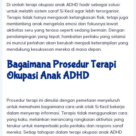
Di sinilah
terapi okupasi anak ADHD
hadir sebagai solusi
untuk melatih sistem saraf Si Kecil agar lebih terorganisir.
Terapis tidak hanya mengasah ketangkasan fisik, tetapi juga
membimbing anak mengelola emosi dan fokusnya lewat
aktivitas seru yang terasa seperti sedang bermain. Dengan
pendampingan yang tepat, hambatan perilaku yang selama
ini muncul perlahan akan berubah menjadi keterampilan yang
mendukung kesuksesan mereka di masa depan.
Bagaimana Prosedur Terapi
Okupasi Anak ADHD
Prosedur terapi ini dimulai dengan pemetaan menyeluruh
untuk memahami bagaimana cara unik otak Si Kecil bekerja
dalam menyerap informasi. Terapis tidak menggunakan cara
yang kaku, melainkan merancang rangkaian aktivitas yang
terukur untuk memperbaiki pola perilaku dan respons saraf
mereka. Setiap tahapan dalam
terapi okupasi anak ADHD