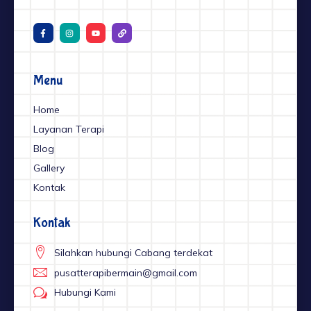
F
I
Y
L
a
n
o
i
c
s
u
n
e
t
t
k
b
a
u
o
g
b
o
r
e
Menu
k
a
-
m
f
Home
Layanan Terapi
Blog
Gallery
Kontak
Kontak
Silahkan hubungi Cabang terdekat
pusatterapibermain@gmail.com
Hubungi Kami