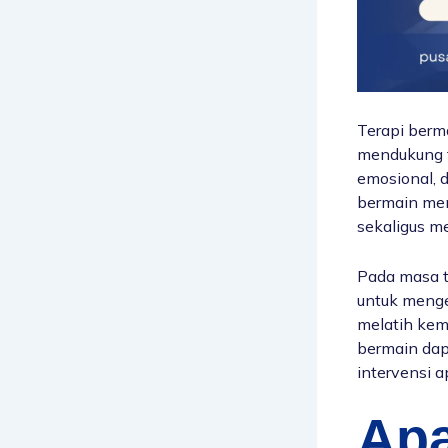
Terapi berm
mendukung t
emosional, d
bermain mem
sekaligus m
Pada masa t
untuk mengek
melatih kem
bermain dap
intervensi 
Apa