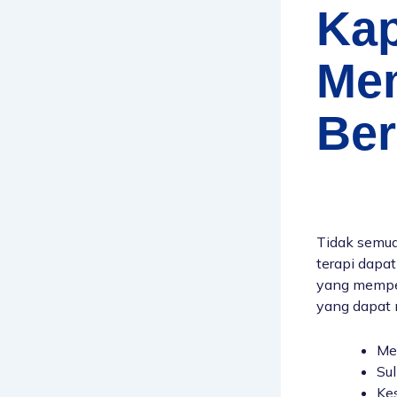
Ka
Mem
Be
Tidak semua
terapi dapa
yang mempen
yang dapat 
Me
Sul
Ke