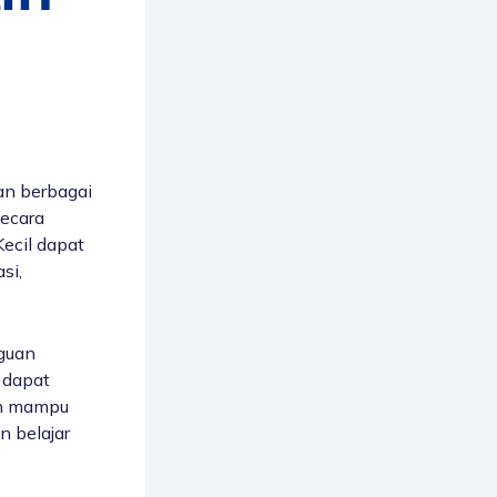
an berbagai
ecara
Kecil dapat
si,
gguan
 dapat
an mampu
 belajar