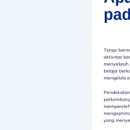
pad
Terapi berm
aktivitas b
menyeluruh. 
belajar berk
mengelola e
Pendekatan 
perkembanga
memperoleh 
mengoptimal
yang menye