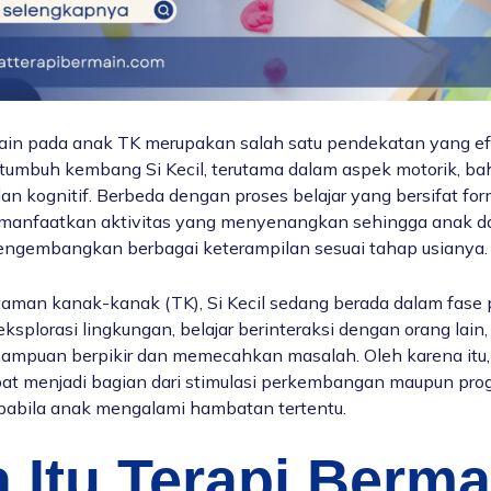
ain pada anak TK merupakan salah satu pendekatan yang efe
umbuh kembang Si Kecil, terutama dalam aspek motorik, baha
an kognitif. Berbeda dengan proses belajar yang bersifat form
anfaatkan aktivitas yang menyenangkan sehingga anak da
engembangkan berbagai keterampilan sesuai tahap usianya.
aman kanak-kanak (TK), Si Kecil sedang berada dalam fase 
splorasi lingkungan, belajar berinteraksi dengan orang lain,
ampuan berpikir dan memecahkan masalah. Oleh karena itu, 
at menjadi bagian dari stimulasi perkembangan maupun pro
apabila anak mengalami hambatan tertentu.
 Itu Terapi Berma