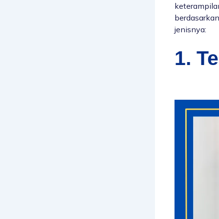
keterampila
berdasarkan 
jenisnya:
1. T