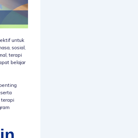
ktif untuk
sa, sosial,
al, terapi
pat belajar
penting
 serta
terapi
gram
in