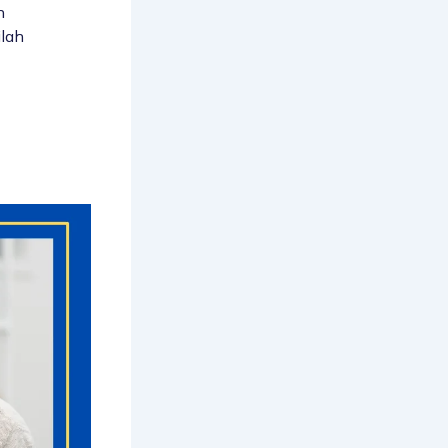
n
ilah