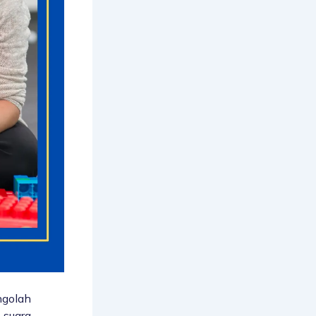
ngolah
 suara,