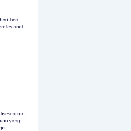
ari-hari.
rofesional.
n
disesuaikan
juan yang
gga