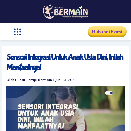
Lewati
ke
konten
Hubungi Kami
Sensori Integrasi Untuk Anak Usia Dini, Inilah
Manfaatnya!
Oleh
Pusat Terapi Bermain
/
Juni 13, 2026