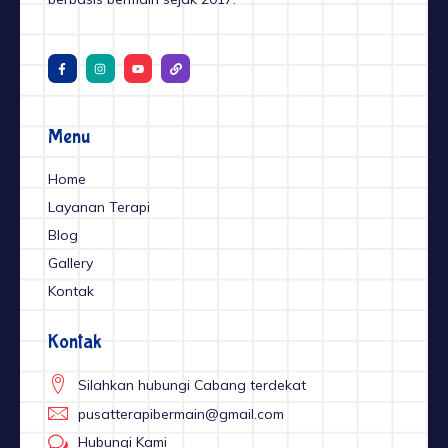
F
I
Y
L
a
n
o
i
c
s
u
n
e
t
t
k
b
a
u
o
g
b
o
r
e
Menu
k
a
-
m
f
Home
Layanan Terapi
Blog
Gallery
Kontak
Kontak
Silahkan hubungi Cabang terdekat
pusatterapibermain@gmail.com
Hubungi Kami