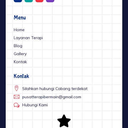
c
s
u
n
e
t
t
k
b
a
u
o
g
b
o
r
e
Menu
k
a
-
m
f
Home
Layanan Terapi
Blog
Gallery
Kontak
Kontak
Silahkan hubungi Cabang terdekat
pusatterapibermain@gmail.com
Hubungi Kami