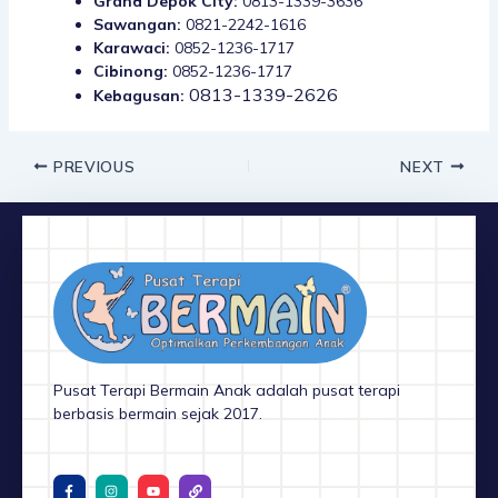
Grand Depok City:
0813-1339-3636
Sawangan:
0821-2242-1616
Karawaci:
0852-1236-1717
Cibinong:
0852-1236-1717
0813-1339-2626
Kebagusan:
PREVIOUS
NEXT
Pusat Terapi Bermain Anak adalah pusat terapi
berbasis bermain sejak 2017.
F
I
Y
L
a
n
o
i