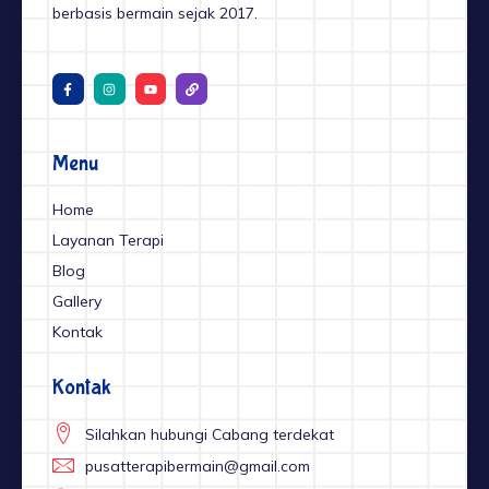
berbasis bermain sejak 2017.
F
I
Y
L
a
n
o
i
c
s
u
n
e
t
t
k
b
a
u
o
g
b
o
r
e
Menu
k
a
-
m
f
Home
Layanan Terapi
Blog
Gallery
Kontak
Kontak
Silahkan hubungi Cabang terdekat
pusatterapibermain@gmail.com