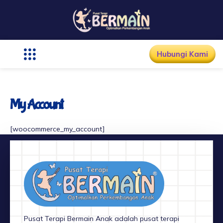
Lewati
ke
konten
Hubungi Kami
My Account
[woocommerce_my_account]
Pusat Terapi Bermain Anak adalah pusat terapi