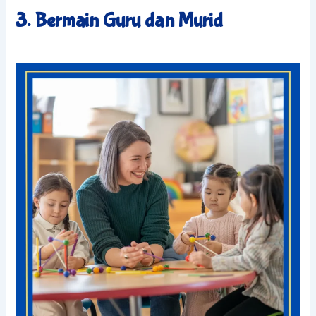
3. Bermain Guru dan Murid