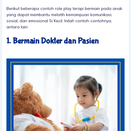
Berikut beberapa contoh role play terapi bermain pada anak
yang dapat membantu melatih kemampuan komunikasi,
sosial, dan emosional Si Kecil. Inilah contoh-contohnya,
antara lain:
1. Bermain Dokter dan Pasien