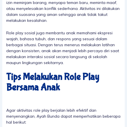
izin meminjam barang, menyapa teman baru, meminta maaf,
atau menyelesaikan konflik sederhana. Aktivitas ini dilakukan
dalam suasana yang aman sehingga anak tidak takut
melakukan kesalahan.
Role play sosial juga membantu anak memahami ekspresi
wajah, bahasa tubuh, dan respons yang sesuai dalam
berbagai situasi. Dengan terus menerus melakukan latihan
dengan konsisten, anak akan menjadi lebih percaya diri saat
melakukan interaksi sosial secara langsung di sekolah
maupun lingkungan sekitarnya.
Tips Melakukan Role Play
Bersama Anak
Agar aktivitas role play berjalan lebih efektif dan
menyenangkan, Ayah Bunda dapat memperhatikan beberapa
hal berikut: