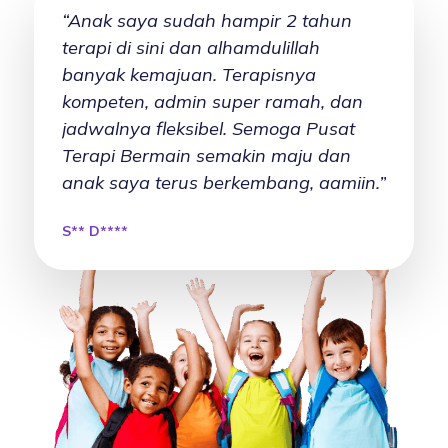
ng
“Anak saya sudah hampir 2 tahun
“Suda
sya
terapi di sini dan alhamdulillah
di sin
banyak kemajuan. Terapisnya
senan
etail,
kompeten, admin super ramah, dan
nyama
serta
jadwalnya fleksibel. Semoga Pusat
juga 
Terapi Bermain semakin maju dan
penga
anak saya terus berkembang, aamiin.”
karya
S** D****
S** K**