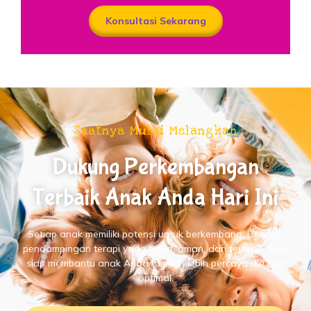
Konsultasi Sekarang
Saatnya Mulai Melangkah
Dukung Perkembangan
Terbaik Anak Anda Hari Ini
Setiap anak memiliki potensi untuk berkembang. Dengan
pendampingan terapi yang tepat, aman, dan terarah, kami
siap membantu anak Anda tumbuh lebih percaya diri dan
optimal.