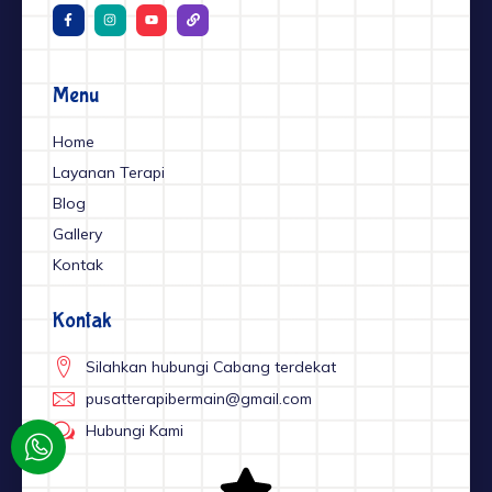
F
I
Y
L
a
n
o
i
c
s
u
n
e
t
t
k
b
a
u
o
g
b
o
r
e
Menu
k
a
-
m
f
Home
Layanan Terapi
Blog
Gallery
Kontak
Kontak
Silahkan hubungi Cabang terdekat
pusatterapibermain@gmail.com
Hubungi Kami